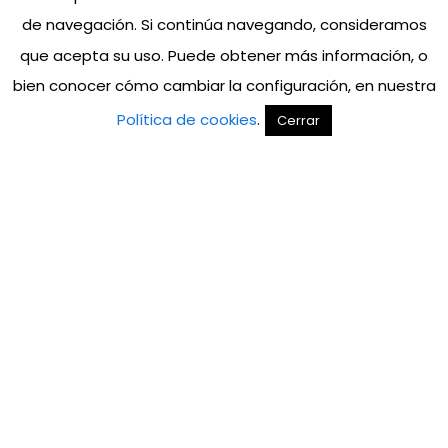
de navegación. Si continúa navegando, consideramos
que acepta su uso. Puede obtener más información, o
bien conocer cómo cambiar la configuración, en nuestra
Política de cookies
.
Cerrar
IQOS
Seletti Dinners
Visibilidad.
Desde la agencia desarrollamos y
coordinamos la activación
Seletti
Dinners
, un proyecto experiencial
llevado a cabo en seis Key Cities y
que reunió a
más de 120 asistentes
.