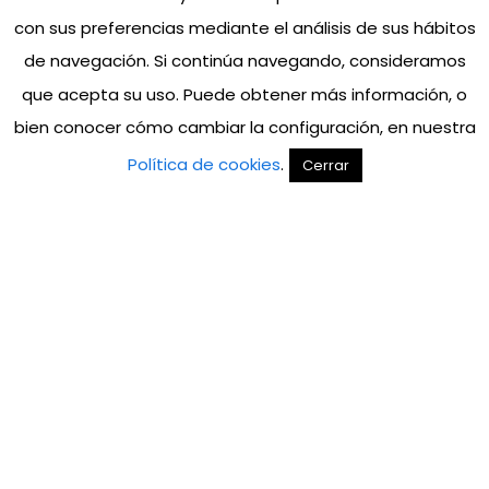
con sus preferencias mediante el análisis de sus hábitos
de navegación. Si continúa navegando, consideramos
que acepta su uso. Puede obtener más información, o
bien conocer cómo cambiar la configuración, en nuestra
Política de cookies
.
Cerrar
ADYEN
Evento.
Adyen, plataforma tecnológica
financiera líder, nos confió la
conceptualización y coordinación de
su evento para celebrar 10 años en
España y Portugal
. El desafío: crear