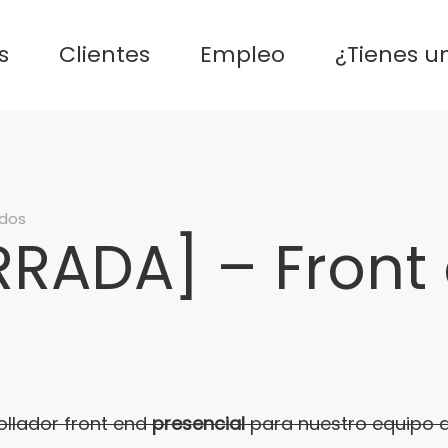
s
Clientes
Empleo
¿Tienes u
en
ados
RRADA] – Front
[OFERTA
CERRADA]
–
Front
end
Developer
llador front end
presencial
para nuestro equipo d