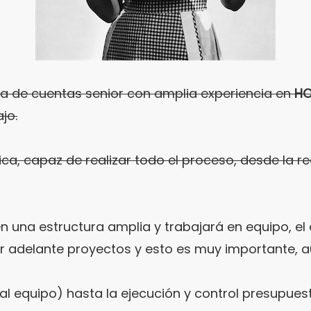
 de cuentas senior con amplia experiencia en
HO
jo.
a, capaz de realizar todo el proceso, desde la re
n una estructura amplia y trabajará en equipo, el 
var adelante proyectos y esto es muy importante,
 al equipo) hasta la ejecución y control presupues