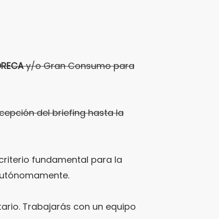
RECA
y/o Gran Consumo para
cepción del briefing hasta la
criterio fundamental para la
 autónomamente.
tario.
Trabajarás con un equipo