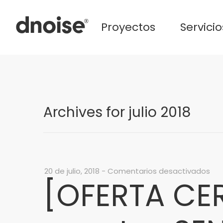
Proyectos
Servicio
Archives for julio 2018
en
20 de julio, 2018
-
Comentarios desactivados
[OFERTA CER
[OF
CE
Eje
de