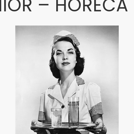
NIOR – HORECA
ntas
IOR
RECA