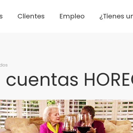
s
Clientes
Empleo
¿Tienes u
en
ados
de cuentas HOR
Ejecutivo
de
cuentas
HORECA