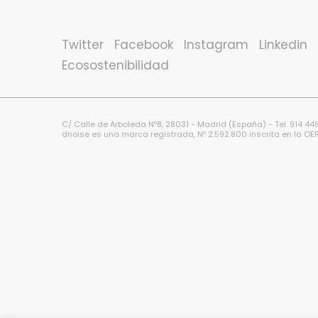
Twitter
Facebook
Instagram
Linkedin
Ecosostenibilidad
C/ Calle de Arboleda Nº8, 28031 - Madrid (España) - Tel. 914 4
dnoise es una marca registrada, Nº 2.592.800 inscrita en la OEP