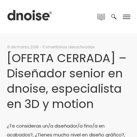
en
6 de marzo, 2018
-
Comentarios desactivados
[OFERTA CERRADA] –
[OFERTA
CERRADA]
Diseñador senior en
–
Diseñador
senior
dnoise, especialista
en
dnoise,
en 3D y motion
especialista
en
3D
y
¿Te consideras un/a diseñador/a fino/a en
motion
acabados?, ¿Tienes mucho nivel en diseño gráfico?,