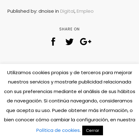
Published by: dnoise in
Digital
,
Empleo
SHARE ON
Utilizamos cookies propias y de terceros para mejorar
Twitter
Facebook
Instagram
Linkedin
nuestros servicios y mostrarle publicidad relacionada
Ecosostenibilidad
con sus preferencias mediante el análisis de sus hábitos
dnoise 2024
dnoise 360 brave services. Madrid
de navegación. Si continúa navegando, consideramos
que acepta su uso. Puede obtener más información, o
C/ Calle de Arboleda Nº8, 28031 - Madrid (España) - Tel. 914 449 397 - dnoise Agencia de comunicación SL.
CIF: B84878545
bien conocer cómo cambiar la configuración, en nuestra
dnoise es una marca registrada, Nº 2.592.800 inscrita en la OEPM. Queda prohibido cualquier uso no
autorizado del material existente en este sitio web.
Política de cookies
.
Cerrar