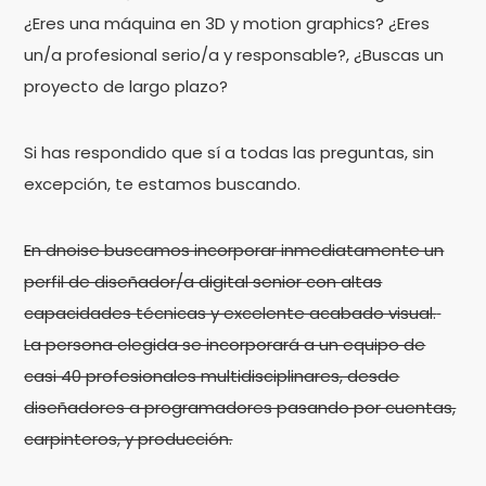
¿Eres una máquina en 3D y motion graphics? ¿Eres
un/a profesional serio/a y responsable?, ¿Buscas un
proyecto de largo plazo?
Si has respondido que sí a todas las preguntas, sin
excepción, te estamos buscando.
En dnoise buscamos incorporar inmediatamente un
perfil de diseñador/a digital senior con altas
capacidades técnicas y excelente acabado visual.
La persona elegida se incorporará a un equipo de
casi 40 profesionales multidisciplinares, desde
diseñadores a programadores pasando por cuentas,
carpinteros, y producción.