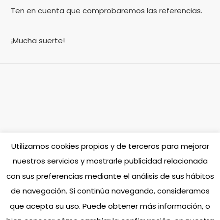
Ten en cuenta que comprobaremos las referencias.
¡Mucha suerte!
Utilizamos cookies propias y de terceros para mejorar
Twitter
Facebook
Instagram
Linkedin
nuestros servicios y mostrarle publicidad relacionada
Ecosostenibilidad
con sus preferencias mediante el análisis de sus hábitos
dnoise 2024
dnoise 360 brave services. Madrid
de navegación. Si continúa navegando, consideramos
que acepta su uso. Puede obtener más información, o
C/ Calle de Arboleda Nº8, 28031 - Madrid (España) - Tel. 914 449 397 - dnoise Agencia de comunicación SL.
CIF: B84878545