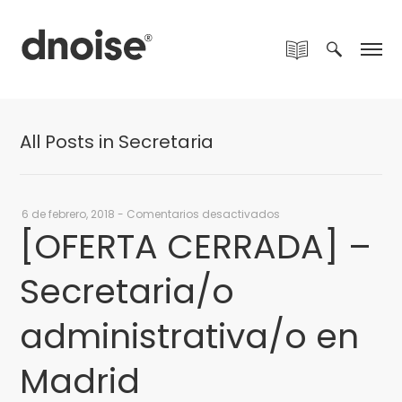
All Posts in Secretaria
en
6 de febrero, 2018
-
Comentarios desactivados
[OFERTA CERRADA] –
[OFERTA
CERRADA]
Secretaria/o
–
Secretaria/o
administrativa/o
administrativa/o en
en
Madrid
Madrid