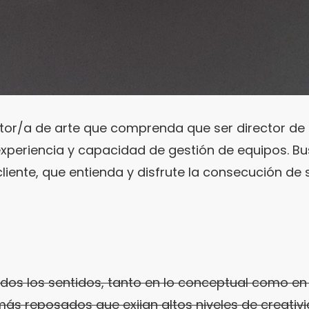
r/a de arte que comprenda que ser director de a
 experiencia y capacidad de gestión de equipos. B
iente, que entienda y disfrute la consecución de 
os los sentidos, tanto en lo conceptual como en
ás reposados que exijan altos niveles de creativ