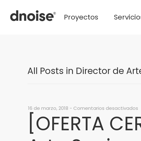
Proyectos
Servicio
All Posts in Director de Art
e
16 de marzo, 2018
-
Comentarios desactivados
[OFERTA CER
[
C
–
D