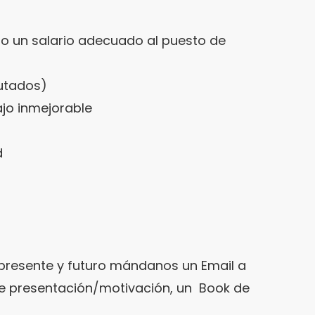
so un salario adecuado al puesto de
utados)
jo inmejorable
d
 presente y futuro mándanos un Email a
de presentación/motivación, un
Book de