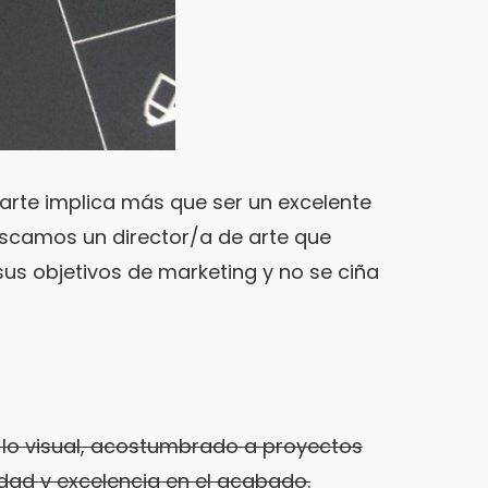
rte implica más que ser un excelente
uscamos un director/a de arte que
sus objetivos de marketing y no se ciña
 lo visual, acostumbrado a proyectos
idad y excelencia en el acabado.