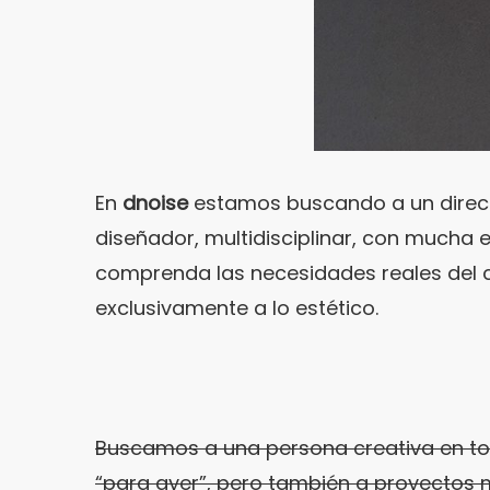
En
dnoise
estamos buscando a un directo
diseñador, multidisciplinar, con mucha
comprenda las necesidades reales del cl
exclusivamente a lo estético.
Buscamos a una persona creativa en tod
“para ayer”, pero también a proyectos m