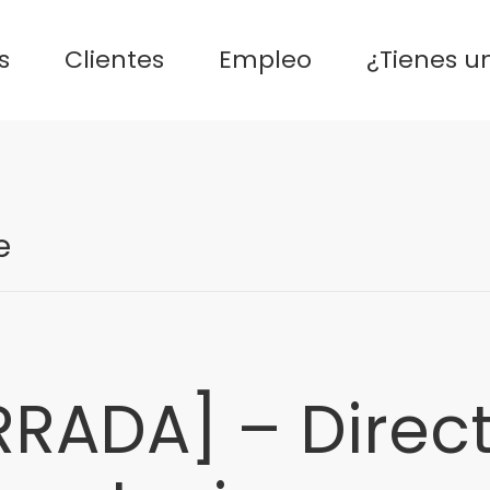
s
Clientes
Empleo
¿Tienes u
e
n
RADA] – Direc
OFERTA
ERRADA]
irector/a