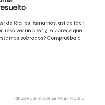
Brief
resuelto
Así de fácil es llamarnos, así de fácil
es resolver un brief. ¿Te parece que
estamos sobrados? Compruébalo.
dnoise 360 brave services. Madrid